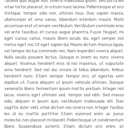
facilisis quis augue non, viverra malesuada ipsum. Sed porta leo
vitae tortor placerat, in rutrum nunc lacinia. Pellentesque at orci
tristique, tempor odio non, ultrices risus. Duis sapien massa,
ullamcorper et urna varius, bibendum interdum mauris. Morbi
accumsan erat ut ornare vestibulum. Vestibulum commodo eros
vel ante faucibus, et cursus augue pharetra. Fusce feugiat, mi
eget cursus varius, mauris libero iaculis dui, eget semper nisl
metus eget nisl. Ut eget sapien dui. Mauris dictum rhoncus ligula,
vel tempor lectus commodo nec. Nam imperdiet viverra aliquet.
Nulla iaculis posuere lectus. Quisque in lorem eu nunc viverra
aliquet. Vivamus hendrerit eros id nisi maximus, ut vulputate
urna hendrerit. Sed nisl dui, ornare id tellus bibendum, finibus
hendrerit nunc. Etiam semper tempor orci, at egestas sem
dapibus ut. Fusce aliquam ut ipsum vehicula ultricies. Quisque
venenatis libero fermentum ipsum mattis pretium. Integer nisl
lacus, viverra eget ultricies sed, tempor sed nibh. Sed massa
odio, aliquam in ipsum quis, vestibulum malesuada elit. Duis
sagittis dolor velit, vitae dictum nisi viverra non. Integer facilisis
leo id ex mattis porttitor. Etiam euismod enim ac purus
molestie, non placerat mi blandit. Pellentesque ut condimentum
libero. Suspendisse potenti. Etiam dictum orci enim, at