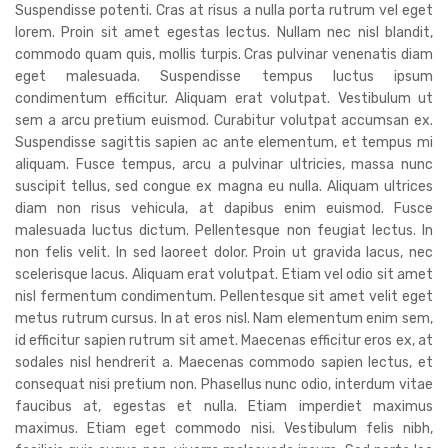
Suspendisse potenti. Cras at risus a nulla porta rutrum vel eget
lorem. Proin sit amet egestas lectus. Nullam nec nisl blandit,
commodo quam quis, mollis turpis. Cras pulvinar venenatis diam
eget malesuada. Suspendisse tempus luctus ipsum
condimentum efficitur. Aliquam erat volutpat. Vestibulum ut
sem a arcu pretium euismod. Curabitur volutpat accumsan ex.
Suspendisse sagittis sapien ac ante elementum, et tempus mi
aliquam. Fusce tempus, arcu a pulvinar ultricies, massa nunc
suscipit tellus, sed congue ex magna eu nulla. Aliquam ultrices
diam non risus vehicula, at dapibus enim euismod. Fusce
malesuada luctus dictum. Pellentesque non feugiat lectus. In
non felis velit. In sed laoreet dolor. Proin ut gravida lacus, nec
scelerisque lacus. Aliquam erat volutpat. Etiam vel odio sit amet
nisl fermentum condimentum. Pellentesque sit amet velit eget
metus rutrum cursus. In at eros nisl. Nam elementum enim sem,
id efficitur sapien rutrum sit amet. Maecenas efficitur eros ex, at
sodales nisl hendrerit a. Maecenas commodo sapien lectus, et
consequat nisi pretium non. Phasellus nunc odio, interdum vitae
faucibus at, egestas et nulla. Etiam imperdiet maximus
maximus. Etiam eget commodo nisi. Vestibulum felis nibh,